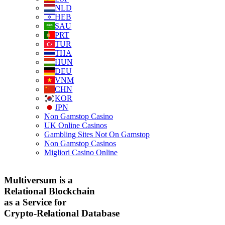
NLD
HEB
SAU
PRT
TUR
THA
HUN
DEU
VNM
CHN
KOR
JPN
Non Gamstop Casino
UK Online Casinos
Gambling Sites Not On Gamstop
Non Gamstop Casinos
Migliori Casino Online
Multiversum is a
Relational Blockchain
as a Service for
Crypto-Relational Database