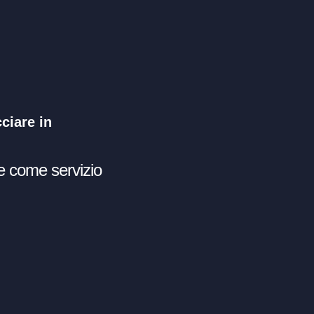
ciare in
e come servizio