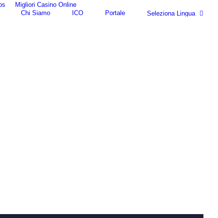
os
Migliori Casino Online
Chi Siamo
ICO
Portale
Seleziona Lingua