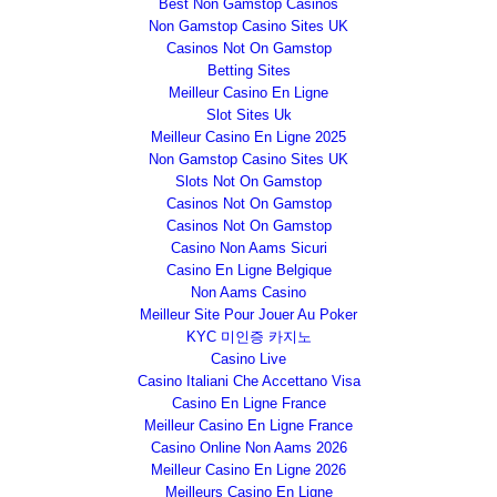
Best Non Gamstop Casinos
Non Gamstop Casino Sites UK
Casinos Not On Gamstop
Betting Sites
Meilleur Casino En Ligne
Slot Sites Uk
Meilleur Casino En Ligne 2025
Non Gamstop Casino Sites UK
Slots Not On Gamstop
Casinos Not On Gamstop
Casinos Not On Gamstop
Casino Non Aams Sicuri
Casino En Ligne Belgique
Non Aams Casino
Meilleur Site Pour Jouer Au Poker
KYC 미인증 카지노
Casino Live
Casino Italiani Che Accettano Visa
Casino En Ligne France
Meilleur Casino En Ligne France
Casino Online Non Aams 2026
Meilleur Casino En Ligne 2026
Meilleurs Casino En Ligne