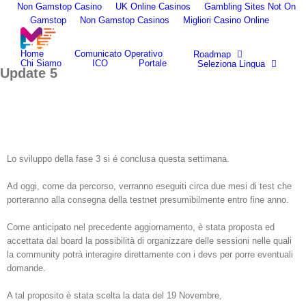
Non Gamstop Casino
UK Online Casinos
Gambling Sites Not On
Gamstop
Non Gamstop Casinos
Migliori Casino Online
Skip
to
Home
Comunicato Operativo
Roadmap
content
Chi Siamo
ICO
Portale
Seleziona Lingua
Update 5
Lo sviluppo della fase 3 si é conclusa questa settimana.
Ad oggi, come da percorso, verranno eseguiti circa due mesi di test che
porteranno alla consegna della testnet
presumibilmente entro fine anno.
Come anticipato nel precedente aggiornamento, è stata proposta ed
accettata dal board la possibilità di
organizzare delle sessioni nelle quali
la community potrà interagire direttamente con i devs per porre eventuali
domande.
A tal proposito è stata scelta la data del 19 Novembre,